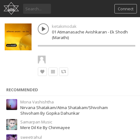
Connect
ketakimodak
01 Atimanasache Avishkaran - Ek Shodh
(Marathi)
RECOMMENDED
Mona Vashishtha
Nirvana Shatakam/Atma Shatakam/Shivoham
Shivoham By Gopika Dahunkar
Samarpan Music
Mere Dil Ke By Chinmayee
sweetrahul