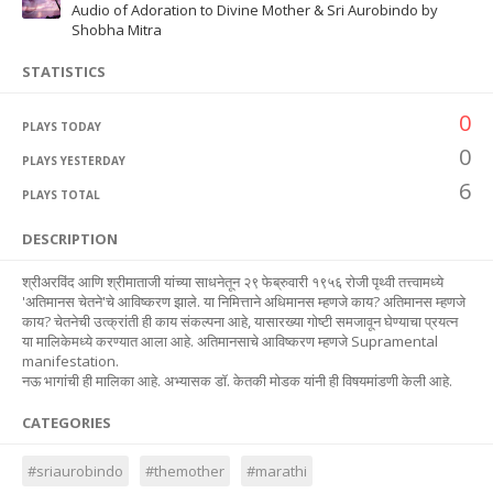
Audio of Adoration to Divine Mother & Sri Aurobindo by
Shobha Mitra
STATISTICS
0
PLAYS TODAY
0
PLAYS YESTERDAY
6
PLAYS TOTAL
DESCRIPTION
श्रीअरविंद आणि श्रीमाताजी यांच्या साधनेतून २९ फेब्रुवारी १९५६ रोजी पृथ्वी तत्त्वामध्ये
'अतिमानस चेतने'चे आविष्करण झाले. या निमित्ताने अधिमानस म्हणजे काय? अतिमानस म्हणजे
काय? चेतनेची उत्क्रांती ही काय संकल्पना आहे, यासारख्या गोष्टी समजावून घेण्याचा प्रयत्न
या मालिकेमध्ये करण्यात आला आहे. अतिमानसाचे आविष्करण म्हणजे Supramental
manifestation.
नऊ भागांची ही मालिका आहे. अभ्यासक डॉ. केतकी मोडक यांनी ही विषयमांडणी केली आहे.
CATEGORIES
#sriaurobindo
#themother
#marathi